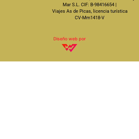
Mar S.L.
CIF: B-98416654
|
Viajes As de Picas
, licencia turística
CV-Mm1418-V
Diseño web por