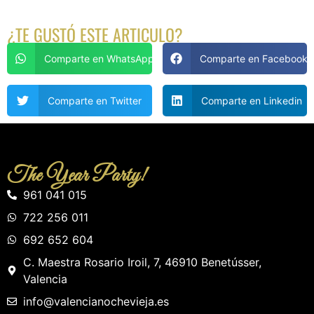
¿TE GUSTÓ ESTE ARTICULO?
Comparte en WhatsApp
Comparte en Facebook
Comparte en Twitter
Comparte en Linkedin
The Year Party!
961 041 015
722 256 011
692 652 604
C. Maestra Rosario Iroil, 7, 46910 Benetússer,
Valencia
info
@valencianochevieja.es