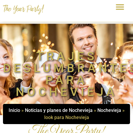
TRAJES
DESLUMBRANTE
PARA
NOCHEVIEJA
Inicio
»
Noticias y planes de Nochevieja
»
Nochevieja
»
look para Nochevieja
The Year Party!