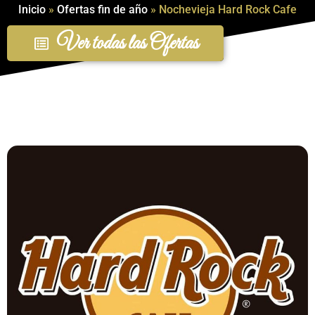
Inicio
»
Ofertas fin de año
»
Nochevieja Hard Rock Cafe
Ver todas las Ofertas
Ofertas Fin de Año