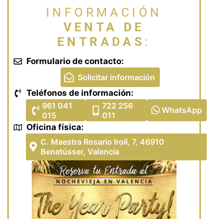
INFORMACIÓN
VENTA DE
ENTRADAS
:
Formulario de contacto:
Solicitar información
Teléfonos de información:
E-mail de contacto
961 041
722 256
WhatsApp
015
011
Oficina física:
Whats App
Fijo
Móvil
C. Maestra Rosario Iroil, 7, 46910
Benetússer, Valencia
Oficina The Year Party!