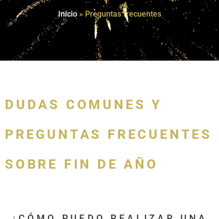
Inicio
»
Preguntas frecuentes
DUDAS COMUNES Y
PREGUNTAS FRECUENTES
SOBRE FIN DE AÑO
¿CÓMO PUEDO REALIZAR UNA