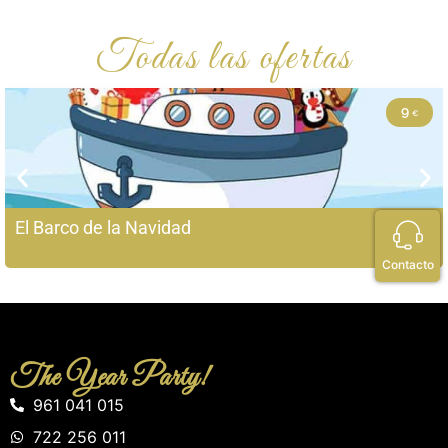
Todas las ofertas
9
El Barco de la Navidad
Contacto
The Year Party!
961 041 015
722 256 011