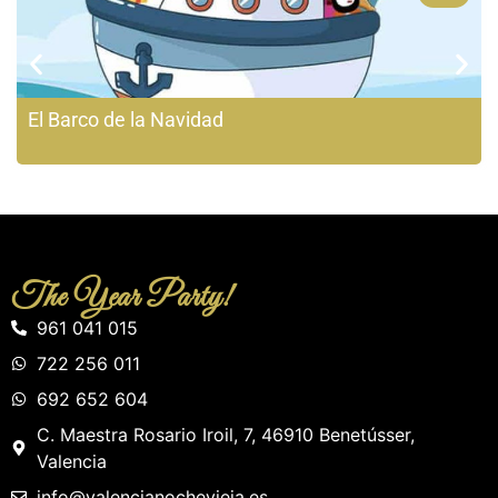
El Barco de la Navidad
The Year Party!
961 041 015
722 256 011
692 652 604
C. Maestra Rosario Iroil, 7, 46910 Benetússer,
Valencia
info
@valencianochevieja.es