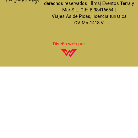
derechos reservados |
llms
| Eventos Terra y
Mar S.L.
CIF: B-98416654
|
Viajes As de Picas
, licencia turística
CV-Mm1418-V
Diseño web por