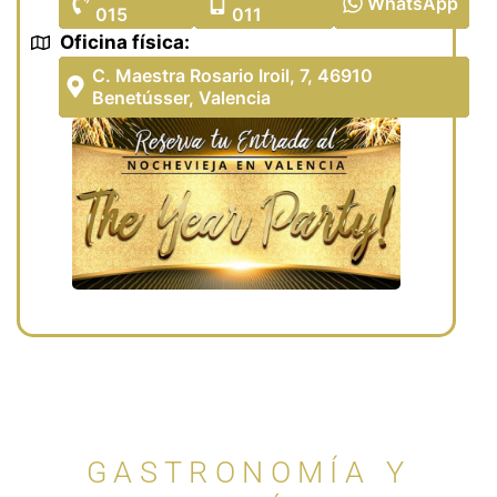
WhatsApp
015
011
Oficina física:
Whats App
Fijo
Móvil
C. Maestra Rosario Iroil, 7, 46910
Benetússer, Valencia
Oficina The Year Party!
GASTRONOMÍA Y