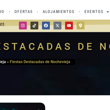
CIO
OFERTAS
ALOJAMIENTOS
EVENTOS
011
ESTACADAS DE 
ieja
»
Fiestas Destacadas de Nochevieja