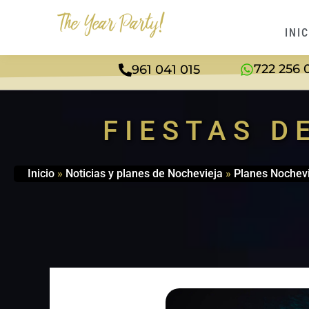
INI
722 256 
961 041 015
FIESTAS D
Inicio
»
Noticias y planes de Nochevieja
»
Planes Nochev